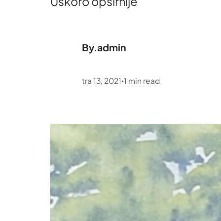
Uskoro opširnije
By.
admin
tra 13, 2021
1
min read
•