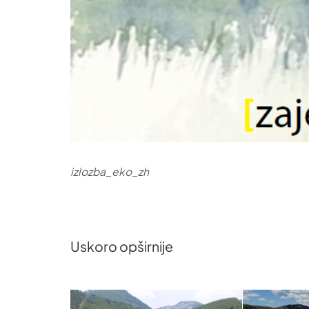
izlozba_eko_zh
Uskoro opširnije