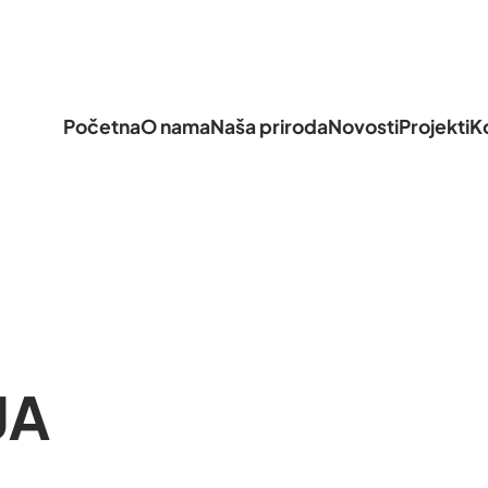
Početna
O nama
Naša priroda
Novosti
Projekti
K
JA