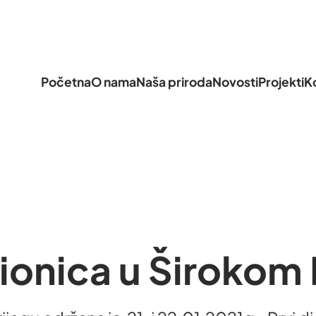
Početna
O nama
Naša priroda
Novosti
Projekti
K
ionica u Širokom 