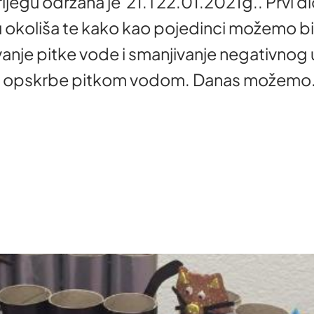
ijegu održana je 21. i 22.01.2021g.. Prvi d
koliša te kako kao pojedinci možemo biti
nje pitke vode i smanjivanje negativnog ut
ju opskrbe pitkom vodom. Danas možemo