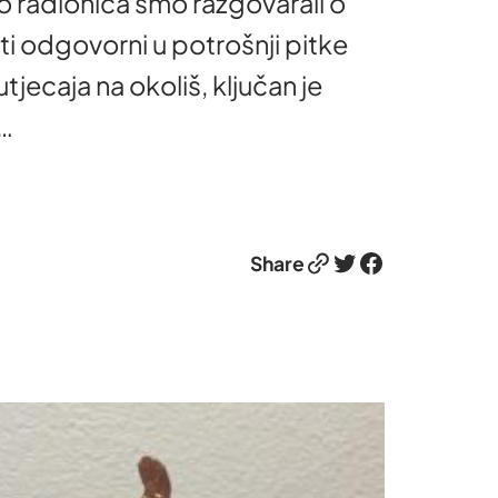
io radionica smo razgovarali o
 odgovorni u potrošnji pitke
jecaja na okoliš, ključan je
…
Link
Twitter
Facebook
Share