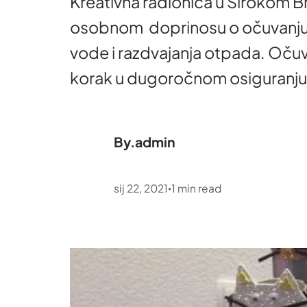
Kreativna radionica u Širokom Br
osobnom doprinosu o očuvanju o
vode i razdvajanja otpada. Očuva
korak u dugoročnom osiguran
By.
admin
sij 22, 2021
1
min read
•