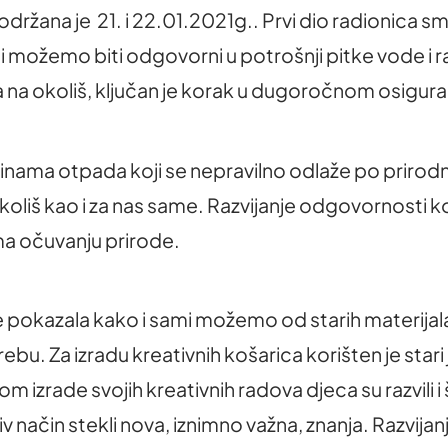
 održana je 21. i 22.01.2021g.. Prvi dio radionica
i možemo biti odgovorni u potrošnji pitke vode i 
a na okoliš, ključan je korak u dugoročnom osig
inama otpada koji se nepravilno odlaže po priro
 okoliš kao i za nas same. Razvijanje odgovornosti 
ma očuvanju prirode.
 pokazala kako i sami možemo od starih materijala 
. Za izradu kreativnih košarica korišten je stari je
om izrade svojih kreativnih radova djeca su razvili i 
jiv način stekli nova, iznimno važna, znanja. Razvijan