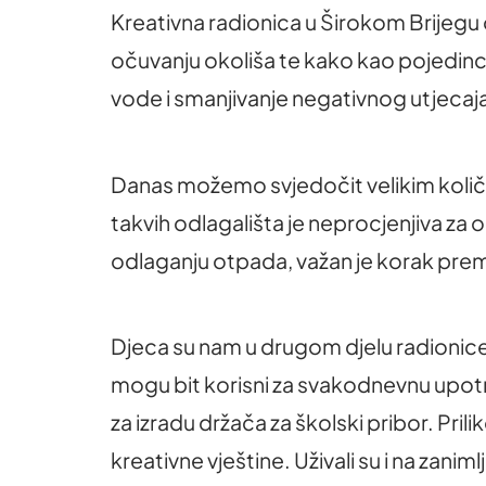
Kreativna radionica u Širokom Brijegu
očuvanju okoliša te kako kao pojedinc
vode i smanjivanje negativnog utjecaj
Danas možemo svjedočit velikim količ
takvih odlagališta je neprocjenjiva za
odlaganju otpada, važan je korak pre
Djeca su nam u drugom djelu radionice
mogu bit korisni za svakodnevnu upotrebu
za izradu držača za školski pribor. Prilik
kreativne vještine. Uživali su i na zaniml