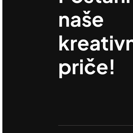
naše
kreativ
priče!