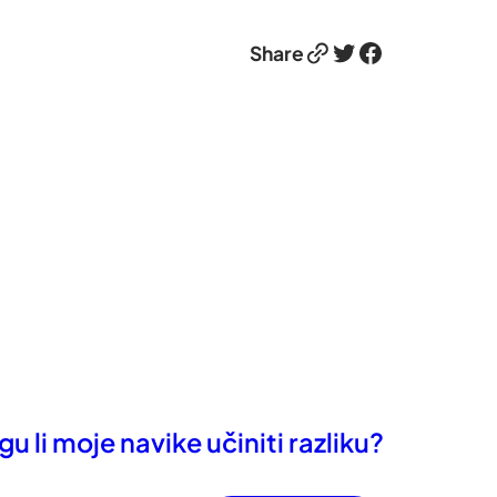
Link
Twitter
Facebook
Share
u li moje navike učiniti razliku?