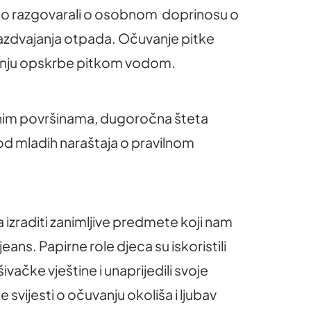
 smo razgovarali o osobnom doprinosu o
razdvajanja otpada. Očuvanje pitke
uranju opskrbe pitkom vodom.
dnim površinama, dugoročna šteta
kod mladih naraštaja o pravilnom
izraditi zanimljive predmete koji nam
ans. Papirne role djeca su iskoristili
šivačke vještine i unaprijedili svoje
je svijesti o očuvanju okoliša i ljubav