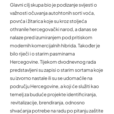
Glavni cilj skupa bio je podizanje svijesti o
važnosti očuvanja autohtonih sorti voća,
povrća i žitarica koje su kroz stoljeća
othranile hercegovački narod, a danas se
nalaze pred izumiranjem pod pritiskom
modernih komercijalnih hibrida. Također je
bilo riječi i o starim pasminama
Hercegovine. Tijekom dvodnevnog rada
predstavljeni su zapisi o starim sortama koje
su izvorno nastale ili su se udomaćile na
području Hercegovine, a koji će služiti kao
temelj za buduće projekte identificiranja,
revitalizacije, brendiranja, odnosno
shvaćanja potrebe na radu po pitanju zaštite