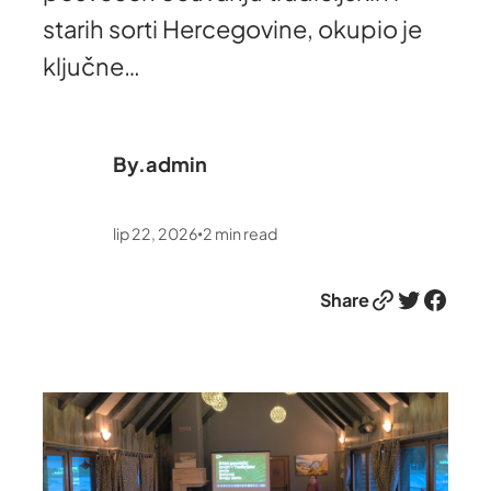
starih sorti Hercegovine, okupio je
ključne…
By.
admin
lip 22, 2026
2
min read
•
Link
Twitter
Facebook
Share