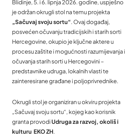
Blidinje, 5. i 6. lipnja 2026. godine, uspješno
je održan okrugli stol na temu projekta
„Sačuvaj svoju sortu“
. Ovaj događaj,
posvećen očuvanju tradicijskih i starih sorti
Hercegovine, okupio je ključne aktere u
procesu zaštite i mogućnosti razumijevanja i
očuvanja starih sorti u Hercegovini –
predstavnike udruga, lokalnih vlasti te
zainteresirane građane i poljoprivrednike.
Okrugli stol je organiziran u okviru projekta
„Sačuvaj svoju sortu“, kojeg kao korisnik
granta provodi
Udruga za razvoj, okoliš i
kulturu EKO ZH
.