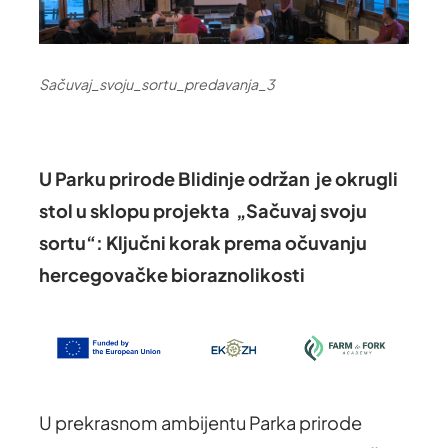
Sačuvaj_svoju_sortu_predavanja_3
U Parku prirode Blidinje održan je okrugli
stol u sklopu projekta „Sačuvaj svoju
sortu“: Ključni korak prema očuvanju
hercegovačke bioraznolikosti
U prekrasnom ambijentu Parka prirode