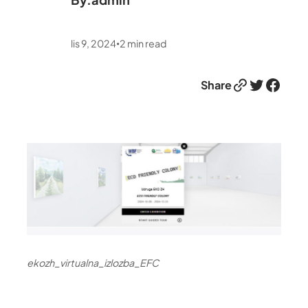
lis 9, 2024
2
min read
•
Link
Twitter
Facebook
Share
ekozh_virtualna_izlozba_EFC