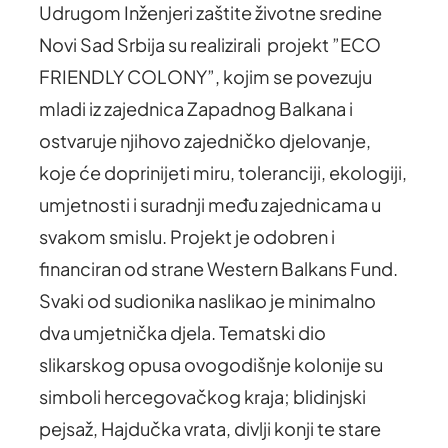
Udrugom Inženjeri zaštite životne sredine
Novi Sad Srbija su realizirali projekt ”ECO
FRIENDLY COLONY”, kojim se povezuju
mladi iz zajednica Zapadnog Balkana i
ostvaruje njihovo zajedničko djelovanje,
koje će doprinijeti miru, toleranciji, ekologiji,
umjetnosti i suradnji među zajednicama u
svakom smislu. Projekt je odobren i
financiran od strane Western Balkans Fund.
Svaki od sudionika naslikao je minimalno
dva umjetnička djela. Tematski dio
slikarskog opusa ovogodišnje kolonije su
simboli hercegovačkog kraja; blidinjski
pejsaž, Hajdučka vrata, divlji konji te stare