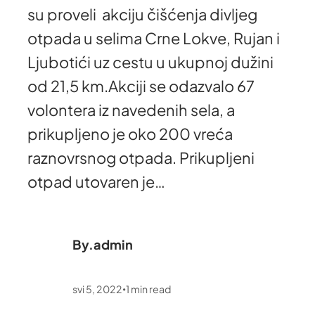
su proveli akciju čišćenja divljeg
otpada u selima Crne Lokve, Rujan i
Ljubotići uz cestu u ukupnoj dužini
od 21,5 km.Akciji se odazvalo 67
volontera iz navedenih sela, a
prikupljeno je oko 200 vreća
raznovrsnog otpada. Prikupljeni
otpad utovaren je…
By.
admin
svi 5, 2022
1
min read
•