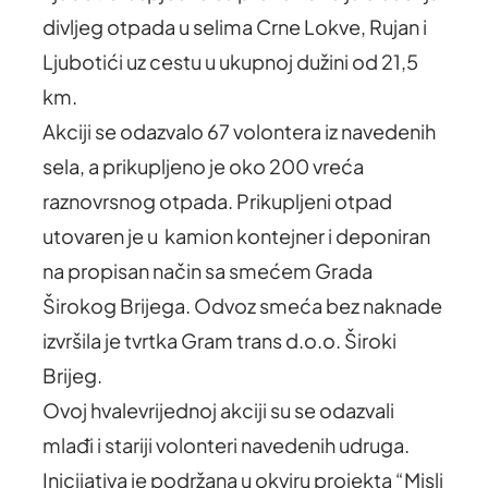
divljeg otpada u selima Crne Lokve, Rujan i
Ljubotići uz cestu u ukupnoj dužini od 21,5
km.
Akciji se odazvalo 67 volontera iz navedenih
sela, a prikupljeno je oko 200 vreća
raznovrsnog otpada. Prikupljeni otpad
utovaren je u kamion kontejner i deponiran
na propisan način sa smećem Grada
Širokog Brijega. Odvoz smeća bez naknade
izvršila je tvrtka Gram trans d.o.o. Široki
Brijeg.
Ovoj hvalevrijednoj akciji su se odazvali
mlađi i stariji volonteri navedenih udruga.
Inicijativa je podržana u okviru projekta “Misli